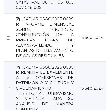
CATASTRAL 06 01 03 005
item
007 048 005
p
GADMR GSGC 2023 0089
d
R INFORME BIMENSUAL
f
SOBRE PROYECTO
CONSTRUCCIÓN DE LA
Select
16 Sep 2024
PRIMERA ETAPA DE
an
ALCANTARILLADO Y
item
PLANTAS DE TRATAMIENTO
DE AGUAS RESIDUALES
p
GADMR GSGC 2023 0090
d
R REMITIR EL EXPEDIENTE
f
A LA COMISIONES DE
PATRIMONIO Y CULTURA Y
Select
ORDENAMIENTO
16 Sep 2024
TERRITORIAL URBANISMO
an
Y VIVIENDA PARA SU
item
ANALISIS DE MANERA
CONJUNTA