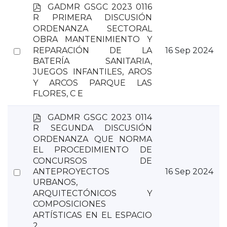
p
GADMR GSGC 2023 0116
d
R PRIMERA DISCUSIÓN
f
ORDENANZA SECTORAL
OBRA MANTENIMIENTO Y
Select
REPARACIÓN DE LA
16 Sep 2024
BATERÍA SANITARIA,
an
JUEGOS INFANTILES, AROS
item
Y ARCOS PARQUE LAS
FLORES, C E
p
GADMR GSGC 2023 0114
d
R SEGUNDA DISCUSIÓN
f
ORDENANZA QUE NORMA
EL PROCEDIMIENTO DE
CONCURSOS DE
Select
16 Sep 2024
ANTEPROYECTOS
URBANOS,
an
ARQUITECTÓNICOS Y
item
COMPOSICIONES
ARTÍSTICAS EN EL ESPACIO
2