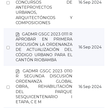
Select
CONCURSOS DE
16 Sep 2024
ANTEPROYECTOS
an
URBANOS,
item
ARQUITECTÓNICOS Y
COMPOSICIONES
p
GADMR GSGC 2023 0111 R
d
APROBAR EN PRIMERA
f
DISCUSIÓN LA ORDENANZA
Select
16 Sep 2024
DE ACTUALIZACIÓN DEL
an
CÓDIGO URBANO PARA EL
item
CANTÓN RIOBAMBA
p
GADMR GSGC 2023 0110
d
R SEGUNDA DISCUSIÓN
f
ORDENANZA GLOBAL
Select
OBRA, REHABILITACIÓN
16 Sep 2024
DEL PARQUE
an
SESQUICENTENARIO I
item
ETAPA, C E M