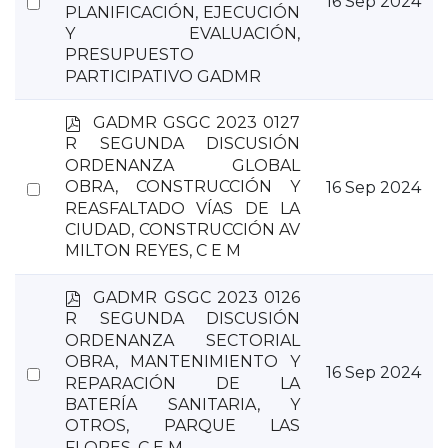
Select
16 Sep 2024
PLANIFICACIÓN, EJECUCIÓN
an
Y EVALUACIÓN,
item
PRESUPUESTO
PARTICIPATIVO GADMR
p
GADMR GSGC 2023 0127
d
R SEGUNDA DISCUSIÓN
f
ORDENANZA GLOBAL
Select
OBRA, CONSTRUCCIÓN Y
16 Sep 2024
REASFALTADO VÍAS DE LA
an
CIUDAD, CONSTRUCCIÓN AV
item
MILTON REYES, C E M
p
GADMR GSGC 2023 0126
d
R SEGUNDA DISCUSIÓN
f
ORDENANZA SECTORIAL
OBRA, MANTENIMIENTO Y
Select
16 Sep 2024
REPARACIÓN DE LA
an
BATERÍA SANITARIA, Y
item
OTROS, PARQUE LAS
FLORES, C E M