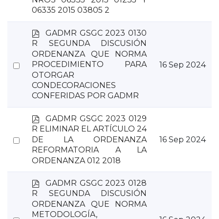
item
06335 2015 03805 2
p
GADMR GSGC 2023 0130
d
R SEGUNDA DISCUSIÓN
f
ORDENANZA QUE NORMA
Select
PROCEDIMIENTO PARA
16 Sep 2024
OTORGAR
an
CONDECORACIONES
item
CONFERIDAS POR GADMR
p
GADMR GSGC 2023 0129
d
R ELIMINAR EL ARTÍCULO 24
f
Select
DE LA ORDENANZA
16 Sep 2024
REFORMATORIA A LA
an
ORDENANZA 012 2018
item
p
GADMR GSGC 2023 0128
d
R SEGUNDA DISCUSIÓN
f
ORDENANZA QUE NORMA
METODOLOGÍA,