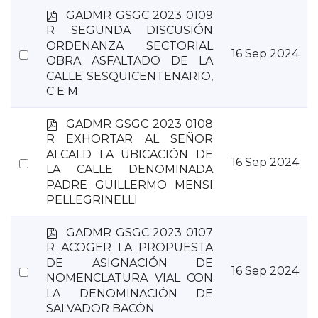
p
GADMR GSGC 2023 0109
d
R SEGUNDA DISCUSIÓN
f
ORDENANZA SECTORIAL
Select
16 Sep 2024
OBRA ASFALTADO DE LA
an
CALLE SESQUICENTENARIO,
item
C E M
p
GADMR GSGC 2023 0108
d
R EXHORTAR AL SEÑOR
f
ALCALD LA UBICACIÓN DE
Select
16 Sep 2024
LA CALLE DENOMINADA
an
PADRE GUILLERMO MENSI
item
PELLEGRINELLI
p
GADMR GSGC 2023 0107
d
R ACOGER LA PROPUESTA
f
DE ASIGNACIÓN DE
Select
16 Sep 2024
NOMENCLATURA VIAL CON
an
LA DENOMINACIÓN DE
item
SALVADOR BACÓN