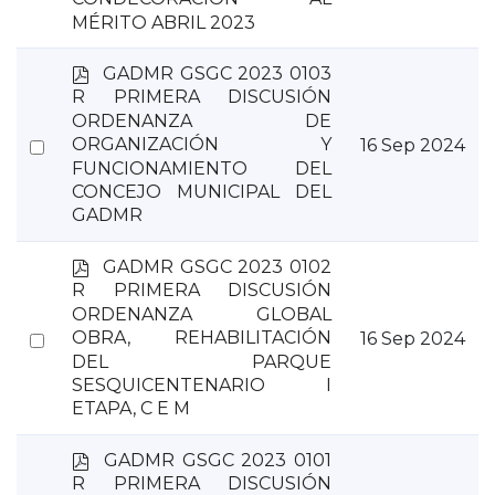
an
MÉRITO ABRIL 2023
item
p
GADMR GSGC 2023 0103
d
R PRIMERA DISCUSIÓN
f
ORDENANZA DE
Select
ORGANIZACIÓN Y
16 Sep 2024
FUNCIONAMIENTO DEL
an
CONCEJO MUNICIPAL DEL
item
GADMR
p
GADMR GSGC 2023 0102
d
R PRIMERA DISCUSIÓN
f
ORDENANZA GLOBAL
Select
OBRA, REHABILITACIÓN
16 Sep 2024
DEL PARQUE
an
SESQUICENTENARIO I
item
ETAPA, C E M
p
GADMR GSGC 2023 0101
d
R PRIMERA DISCUSIÓN