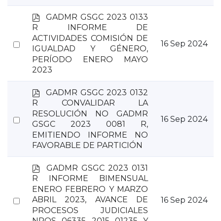
p
GADMR GSGC 2023 0133
d
R INFORME DE
f
ACTIVIDADES COMISIÓN DE
Select
16 Sep 2024
IGUALDAD Y GÉNERO,
an
PERÍODO ENERO MAYO
item
2023
p
GADMR GSGC 2023 0132
d
R CONVALIDAR LA
f
RESOLUCIÓN NO GADMR
Select
16 Sep 2024
GSGC 2023 0081 R,
an
EMITIENDO INFORME NO
item
FAVORABLE DE PARTICIÓN
p
GADMR GSGC 2023 0131
d
R INFORME BIMENSUAL
f
ENERO FEBRERO Y MARZO
Select
ABRIL 2023, AVANCE DE
16 Sep 2024
PROCESOS JUDICIALES
an
NROS 06335 2015 01235 Y