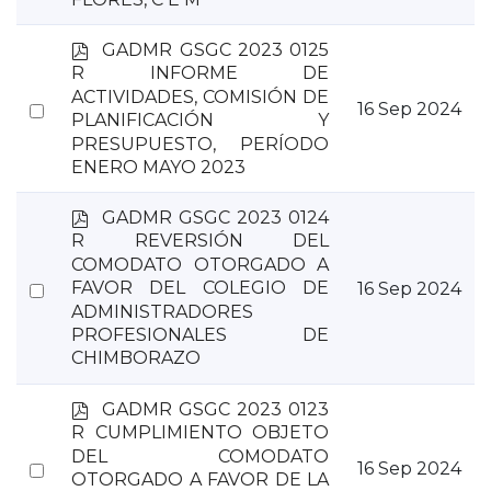
p
GADMR GSGC 2023 0125
d
R INFORME DE
f
ACTIVIDADES, COMISIÓN DE
Select
16 Sep 2024
PLANIFICACIÓN Y
an
PRESUPUESTO, PERÍODO
item
ENERO MAYO 2023
p
GADMR GSGC 2023 0124
d
R REVERSIÓN DEL
f
COMODATO OTORGADO A
Select
FAVOR DEL COLEGIO DE
16 Sep 2024
ADMINISTRADORES
an
PROFESIONALES DE
item
CHIMBORAZO
p
GADMR GSGC 2023 0123
d
R CUMPLIMIENTO OBJETO
f
DEL COMODATO
Select
16 Sep 2024
OTORGADO A FAVOR DE LA