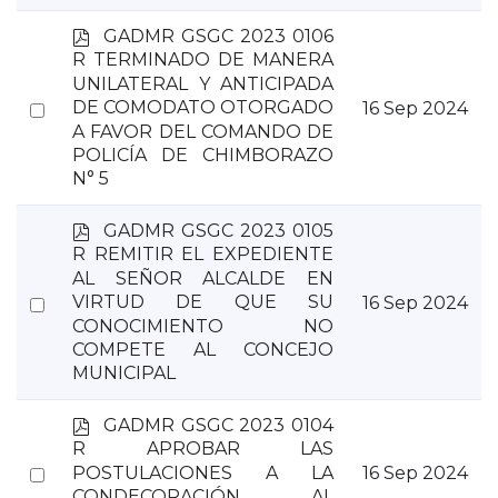
p
GADMR GSGC 2023 0106
d
R TERMINADO DE MANERA
f
UNILATERAL Y ANTICIPADA
Select
DE COMODATO OTORGADO
16 Sep 2024
A FAVOR DEL COMANDO DE
an
POLICÍA DE CHIMBORAZO
item
N° 5
p
GADMR GSGC 2023 0105
d
R REMITIR EL EXPEDIENTE
f
AL SEÑOR ALCALDE EN
Select
VIRTUD DE QUE SU
16 Sep 2024
CONOCIMIENTO NO
an
COMPETE AL CONCEJO
item
MUNICIPAL
p
GADMR GSGC 2023 0104
d
R APROBAR LAS
f
Select
POSTULACIONES A LA
16 Sep 2024
CONDECORACIÓN AL