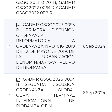
GSGC 2021 0120 R, GADMR
an
GSGC 2022 0064 R Y GADMR
item
GSGC 2022 0112 R
p
GADMR GSGC 2023 0095
d
R PRIMERA DISCUSIÓN
f
ORDENANZA
REFORMATORIA A
Select
ORDENANZA NRO 018 2019
16 Sep 2024
DE 22 DE MAYO DE 2019, DE
an
LA URBANIZACIÓN
item
DENOMINADA SAN PEDRO
DE RIOBAMBA
p
GADMR GSGC 2023 0094
d
R SEGUNDA DISCUSIÓN
f
ORDENANZA GLOBAL
Select
16 Sep 2024
OBRA, TERMINAL
an
INTERCANTONAL DE
item
RIOBAMBA, C E M