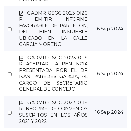
p
GADMR GSGC 2023 0120
d
R EMITIR INFORME
f
FAVORABLE DE PARTICIÓN,
Select
16 Sep 2024
DEL BIEN INMUEBLE
an
UBICADO EN LA CALLE
item
GARCÍA MORENO
p
GADMR GSGC 2023 0119
d
R ACEPTAR LA RENUNCIA
f
PRESENTADA POR EL DR
Select
16 Sep 2024
IVÁN PAREDES GARCÍA, AL
an
CARGO DE SECRETARIO
item
GENERAL DE CONCEJO
p
GADMR GSGC 2023 0118
d
R INFORME DE CONVENIOS
Select
16 Sep 2024
f
SUSCRITOS EN LOS AÑOS
an
2021 Y 2022
item