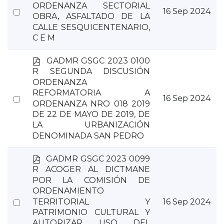
f
ORDENANZA SECTORIAL
Select
16 Sep 2024
OBRA, ASFALTADO DE LA
an
CALLE SESQUICENTENARIO,
item
C E M
p
GADMR GSGC 2023 0100
d
R SEGUNDA DISCUSIÓN
f
ORDENANZA
REFORMATORIA A
Select
16 Sep 2024
ORDENANZA NRO 018 2019
an
DE 22 DE MAYO DE 2019, DE
item
LA URBANIZACIÓN
DENOMINADA SAN PEDRO
p
GADMR GSGC 2023 0099
d
R ACOGER AL DICTMANE
f
POR LA COMISIÓN DE
ORDENAMIENTO
Select
TERRITORIAL Y
16 Sep 2024
PATRIMONIO CULTURAL Y
an
AUTORIZAR USO DEL