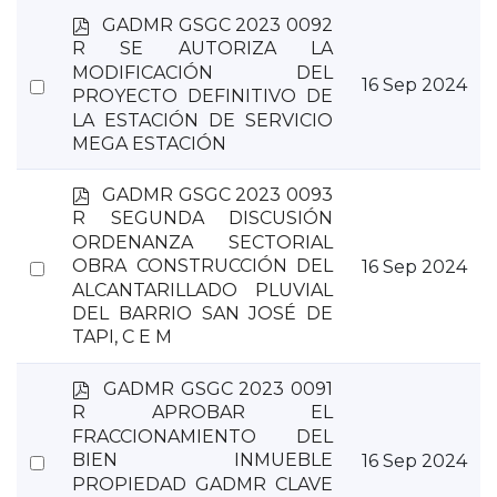
p
GADMR GSGC 2023 0092
d
R SE AUTORIZA LA
f
MODIFICACIÓN DEL
Select
16 Sep 2024
PROYECTO DEFINITIVO DE
an
LA ESTACIÓN DE SERVICIO
item
MEGA ESTACIÓN
p
GADMR GSGC 2023 0093
d
R SEGUNDA DISCUSIÓN
f
ORDENANZA SECTORIAL
Select
OBRA CONSTRUCCIÓN DEL
16 Sep 2024
ALCANTARILLADO PLUVIAL
an
DEL BARRIO SAN JOSÉ DE
item
TAPI, C E M
p
GADMR GSGC 2023 0091
d
R APROBAR EL
f
FRACCIONAMIENTO DEL
Select
BIEN INMUEBLE
16 Sep 2024
PROPIEDAD GADMR CLAVE
an