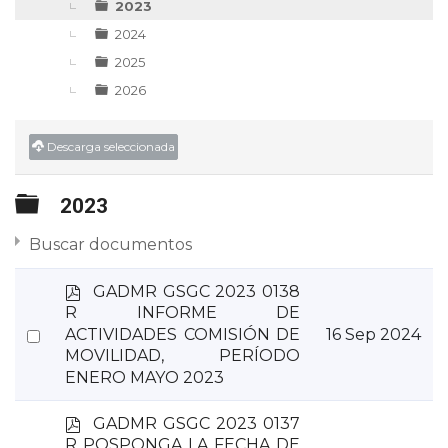
2023
2024
2025
2026
Descarga seleccionada
Carpeta
2023
Buscar documentos
p
GADMR GSGC 2023 0138
d
R INFORME DE
f
Select
ACTIVIDADES COMISIÓN DE
16 Sep 2024
MOVILIDAD, PERÍODO
an
ENERO MAYO 2023
item
p
GADMR GSGC 2023 0137
d
R POSPONGA LA FECHA DE