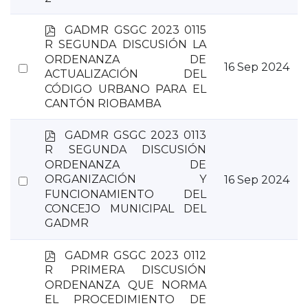
p
GADMR GSGC 2023 0115
d
R SEGUNDA DISCUSIÓN LA
f
ORDENANZA DE
Select
16 Sep 2024
ACTUALIZACIÓN DEL
an
CÓDIGO URBANO PARA EL
item
CANTÓN RIOBAMBA
p
GADMR GSGC 2023 0113
d
R SEGUNDA DISCUSIÓN
f
ORDENANZA DE
Select
ORGANIZACIÓN Y
16 Sep 2024
FUNCIONAMIENTO DEL
an
CONCEJO MUNICIPAL DEL
item
GADMR
p
GADMR GSGC 2023 0112
d
R PRIMERA DISCUSIÓN
f
ORDENANZA QUE NORMA
EL PROCEDIMIENTO DE