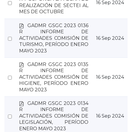
Select
16 Sep 2024
f
REALIZACIÓN DE SECTEI AL
an
MES DE OCTUBRE
item
p
GADMR GSGC 2023 0136
d
R INFORME DE
f
Select
ACTIVIDADES COMISIÓN DE
16 Sep 2024
TURISMO, PERÍODO ENERO
an
MAYO 2023
item
p
GADMR GSGC 2023 0135
d
R INFORME DE
f
Select
ACTIVIDADES COMISIÓN DE
16 Sep 2024
HIGIENE, PERÍODO ENERO
an
MAYO 2023
item
p
GADMR GSGC 2023 0134
d
R INFORME DE
f
Select
ACTIVIDADES COMISIÓN DE
16 Sep 2024
LEGISLACIÓN, PERÍODO
an
ENERO MAYO 2023
item