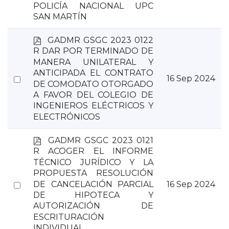
an
POLICÍA NACIONAL UPC
item
SAN MARTÍN
p
GADMR GSGC 2023 0122
d
R DAR POR TERMINADO DE
f
MANERA UNILATERAL Y
ANTICIPADA EL CONTRATO
Select
16 Sep 2024
DE COMODATO OTORGADO
an
A FAVOR DEL COLEGIO DE
item
INGENIEROS ELÉCTRICOS Y
ELECTRÓNICOS
p
GADMR GSGC 2023 0121
d
R ACOGER EL INFORME
f
TÉCNICO JURÍDICO Y LA
PROPUESTA RESOLUCIÓN
Select
DE CANCELACIÓN PARCIAL
16 Sep 2024
DE HIPOTECA Y
an
AUTORIZACIÓN DE
item
ESCRITURACIÓN
INDIVIDUAL