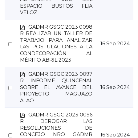
item
ESPACIO BUSTOS FLIA
VELOZ
p
GADMR GSGC 2023 0098
d
R REALIZAR UN TALLER DE
f
TRABAJO PARA ANALIZAR
Select
16 Sep 2024
LAS POSTULACIONES A LA
an
CONDECORACIÓN AL
item
MÉRITO ABRIL 2023
p
GADMR GSGC 2023 0097
d
R INFORME QUINCENAL
f
Select
SOBRE EL AVANCE DEL
16 Sep 2024
PROYECTO MAGUAZO
an
ALAO
item
p
GADMR GSGC 2023 0096
d
R DEROGAR LAS
f
RESOLUCIONES DE
Select
CONCEJO NRO GADMR
16 Sep 2024