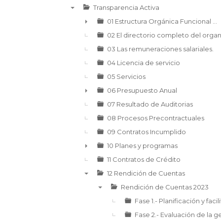
Transparencia Activa
▼
01 Estructura Orgánica Funcional ...
►
02 El directorio completo del orga
03 Las remuneraciones salariales.
04 Licencia de servicio
05 Servicios
06 Presupuesto Anual
►
07 Resultado de Auditorias
08 Procesos Precontractuales
09 Contratos Incumplido
10 Planes y programas
►
11 Contratos de Crédito
12 Rendición de Cuentas
▼
Rendición de Cuentas 2023
▼
Fase 1.- Planificación y faci
Fase 2.- Evaluación de la 