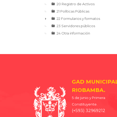
20 Registro de Activos
21 Políticas Públicas
22 Formularios y formatos
►
23 Servidores públicos
24 Otra información
GAD MUNICIPA
RIOBAMBA.
5 de junio y Primera
Constituyente.
(+593) 32969212