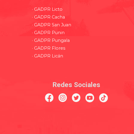
· GADPR Licto
· GADPR Cacha
· GADPR San Juan
· GADPR Punin
· GADPR Pungala
· GADPR Flores
· GADPR Licán
Redes Sociales