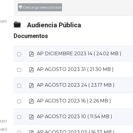
Descarga seleccionada
nismo,
Carpeta
Audiencia Pública
Documentos
p
Select
AP DICIEMBRE 2023 14
( 24.02 MB )
d
an
f
p
Select
AP AGOSTO 2023 31
( 21.30 MB )
item
d
an
f
p
Select
AP AGOSTO 2023 24
( 23.17 MB )
item
d
an
f
p
Select
AP AGOSTO 2023 16
( 2.26 MB )
item
d
an
f
p
Select
AP AGOSTO 2023 10
( 11.54 MB )
item
litación del proceso.
d
an
f
gestión y elaboración del Informe de Rendición de Cuentas.
p
Select
AP AGOSTO 2023 03
( 16.37 MB )
item