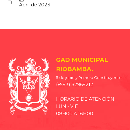
Select
d
Abril de 2023
an
f
item
GAD MUNICIPAL
RIOBAMBA.
5 de junio y Primera Constituyente.
(+593) 32969212
HORARIO DE ATENCIÓN
LUN - VIE
08H00 A 18H00