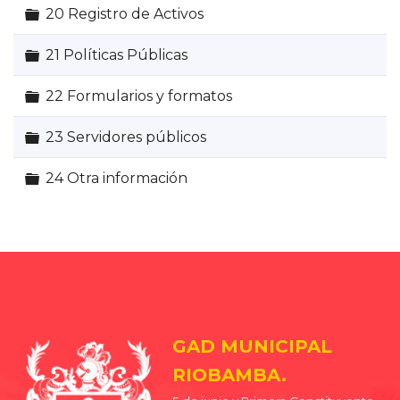
Carpeta
20 Registro de Activos
Carpeta
21 Políticas Públicas
Carpeta
22 Formularios y formatos
Carpeta
23 Servidores públicos
Carpeta
24 Otra información
GAD MUNICIPAL
RIOBAMBA.