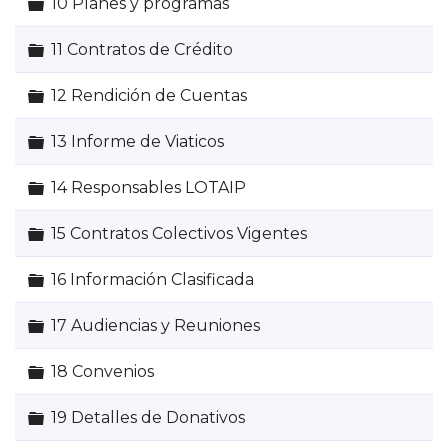
Carpeta
10 Planes y programas
Carpeta
11 Contratos de Crédito
Carpeta
12 Rendición de Cuentas
Carpeta
13 Informe de Viaticos
Carpeta
14 Responsables LOTAIP
Carpeta
15 Contratos Colectivos Vigentes
Carpeta
16 Información Clasificada
Carpeta
17 Audiencias y Reuniones
Carpeta
18 Convenios
Carpeta
19 Detalles de Donativos