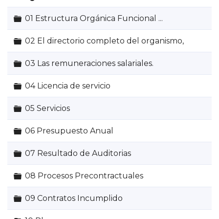
Carpeta
01 Estructura Orgánica Funcional ...
Carpeta
02 El directorio completo del organismo,
Carpeta
03 Las remuneraciones salariales.
Carpeta
04 Licencia de servicio
Carpeta
05 Servicios
Carpeta
06 Presupuesto Anual
Carpeta
07 Resultado de Auditorias
Carpeta
08 Procesos Precontractuales
Carpeta
09 Contratos Incumplido