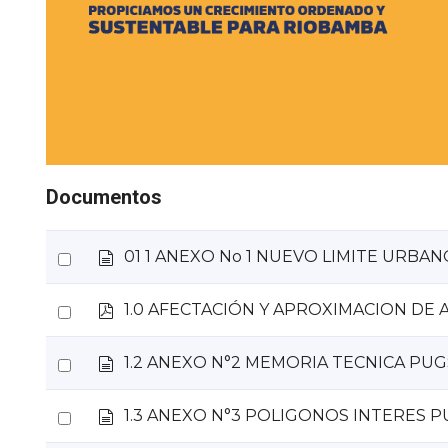
Documentos
d
Select
01 1 ANEXO No 1 NUEVO LIMITE URBAN
o
an
c
p
Select
1.0 AFECTACIÓN Y APROXIMACION DE
item
u
d
m
an
f
e
d
Select
1.2 ANEXO N°2 MEMORIA TECNICA PUG
item
n
o
an
t
c
d
o
Select
1.3 ANEXO N°3 POLIGONOS INTERES 
item
u
o
m
an