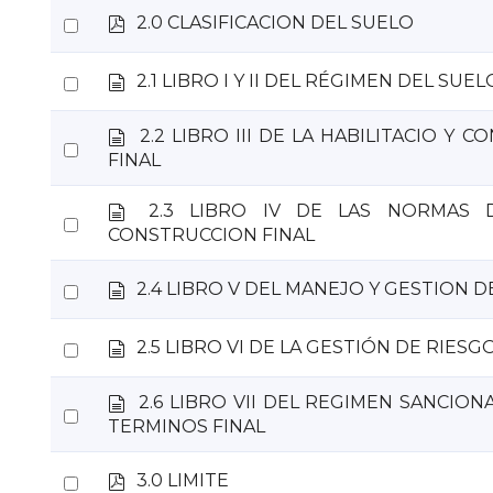
c
e
p
Select
2.0 CLASIFICACION DEL SUELO
item
u
n
d
m
an
t
f
e
d
o
Select
2.1 LIBRO I Y II DEL RÉGIMEN DEL SUE
item
n
o
an
t
c
d
2.2 LIBRO III DE LA HABILITACIO Y 
o
item
u
Select
o
FINAL
m
an
c
e
u
item
d
n
2.3 LIBRO IV DE LAS NORMAS 
m
Select
o
t
CONSTRUCCION FINAL
e
an
c
o
n
u
item
d
t
Select
2.4 LIBRO V DEL MANEJO Y GESTION D
m
o
o
e
an
c
n
d
Select
2.5 LIBRO VI DE LA GESTIÓN DE RIESG
item
u
t
o
m
an
o
c
e
d
2.6 LIBRO VII DEL REGIMEN SANCION
item
u
Select
n
o
TERMINOS FINAL
m
t
an
c
e
o
u
item
n
p
Select
3.0 LIMITE
m