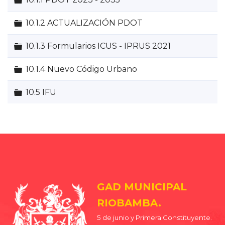
Carpeta
10.1.2 ACTUALIZACIÓN PDOT
Carpeta
10.1.3 Formularios ICUS - IPRUS 2021
Carpeta
10.1.4 Nuevo Código Urbano
Carpeta
10.5 IFU
GAD MUNICIPAL
RIOBAMBA.
5 de junio y Primera Constituyente.