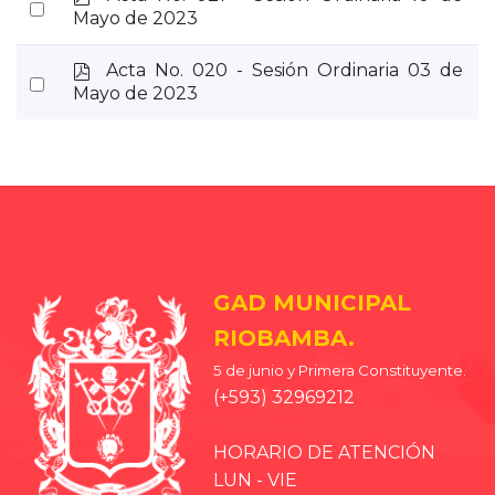
Select
d
Mayo de 2023
an
f
item
p
Acta No. 020 - Sesión Ordinaria 03 de
Select
d
Mayo de 2023
an
f
item
GAD MUNICIPAL
RIOBAMBA.
5 de junio y Primera Constituyente.
(+593) 32969212
HORARIO DE ATENCIÓN
LUN - VIE