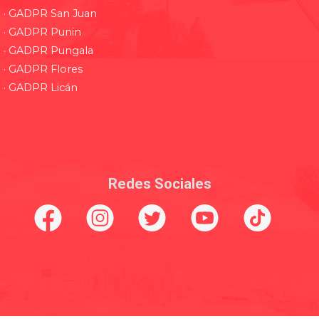
· GADPR San Juan
· GADPR Punin
· GADPR Pungala
· GADPR Flores
· GADPR Licán
Redes Sociales