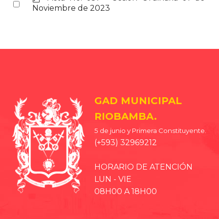
Select
d
Noviembre de 2023
an
f
item
GAD MUNICIPAL
RIOBAMBA.
5 de junio y Primera Constituyente.
(+593) 32969212
HORARIO DE ATENCIÓN
LUN - VIE
08H00 A 18H00