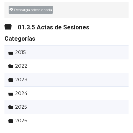
►
Descarga seleccionada
Carpeta
01.3.5 Actas de Sesiones
Categorías
Carpeta
2015
Carpeta
2022
Carpeta
2023
Carpeta
2024
Carpeta
2025
Carpeta
2026