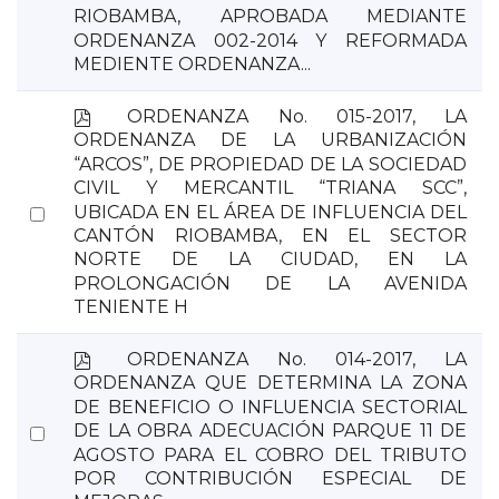
RIOBAMBA, APROBADA MEDIANTE
item
ORDENANZA 002-2014 Y REFORMADA
MEDIENTE ORDENANZA...
p
ORDENANZA No. 015-2017, LA
d
ORDENANZA DE LA URBANIZACIÓN
f
“ARCOS”, DE PROPIEDAD DE LA SOCIEDAD
CIVIL Y MERCANTIL “TRIANA SCC”,
Select
UBICADA EN EL ÁREA DE INFLUENCIA DEL
CANTÓN RIOBAMBA, EN EL SECTOR
an
NORTE DE LA CIUDAD, EN LA
item
PROLONGACIÓN DE LA AVENIDA
TENIENTE H
p
ORDENANZA No. 014-2017, LA
d
ORDENANZA QUE DETERMINA LA ZONA
f
DE BENEFICIO O INFLUENCIA SECTORIAL
Select
DE LA OBRA ADECUACIÓN PARQUE 11 DE
AGOSTO PARA EL COBRO DEL TRIBUTO
an
POR CONTRIBUCIÓN ESPECIAL DE
item