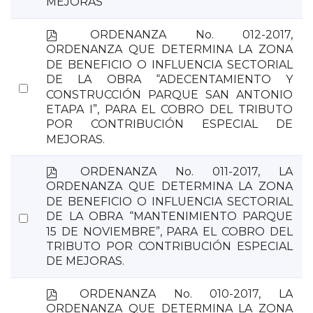
MEJORAS
p
ORDENANZA No. 012-2017,
d
ORDENANZA QUE DETERMINA LA ZONA
f
DE BENEFICIO O INFLUENCIA SECTORIAL
DE LA OBRA “ADECENTAMIENTO Y
Select
CONSTRUCCIÓN PARQUE SAN ANTONIO
an
ETAPA I”, PARA EL COBRO DEL TRIBUTO
item
POR CONTRIBUCIÓN ESPECIAL DE
MEJORAS.
p
ORDENANZA No. 011-2017, LA
d
ORDENANZA QUE DETERMINA LA ZONA
f
DE BENEFICIO O INFLUENCIA SECTORIAL
Select
DE LA OBRA “MANTENIMIENTO PARQUE
15 DE NOVIEMBRE”, PARA EL COBRO DEL
an
TRIBUTO POR CONTRIBUCIÓN ESPECIAL
item
DE MEJORAS.
p
ORDENANZA No. 010-2017, LA
d
ORDENANZA QUE DETERMINA LA ZONA