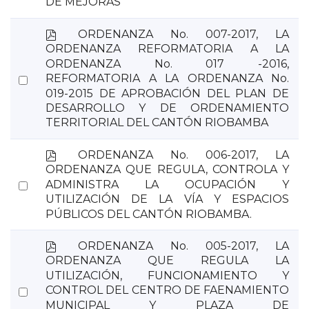
DE MEJORAS
p
ORDENANZA No. 007-2017, LA
d
ORDENANZA REFORMATORIA A LA
f
ORDENANZA No. 017 -2016,
Select
REFORMATORIA A LA ORDENANZA No.
019-2015 DE APROBACIÓN DEL PLAN DE
an
DESARROLLO Y DE ORDENAMIENTO
item
TERRITORIAL DEL CANTÓN RIOBAMBA
p
ORDENANZA No. 006-2017, LA
d
ORDENANZA QUE REGULA, CONTROLA Y
f
Select
ADMINISTRA LA OCUPACIÓN Y
UTILIZACIÓN DE LA VÍA Y ESPACIOS
an
PÚBLICOS DEL CANTÓN RIOBAMBA.
item
p
ORDENANZA No. 005-2017, LA
d
ORDENANZA QUE REGULA LA
f
UTILIZACIÓN, FUNCIONAMIENTO Y
Select
CONTROL DEL CENTRO DE FAENAMIENTO
MUNICIPAL Y PLAZA DE
an