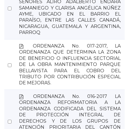
SEÑORES ALIRO ADALBERTO ENDARA
Select
SAMANIEGO Y CLARISA ANGÉLICA NÚÑEZ
AYME, UBICADO EN EL BARRIO EL
an
PARAÍSO, ENTRE LAS CALLES CANADÁ,
item
NICARAGUA, GUATEMALA Y ARGENTINA,
PARROQ
p
ORDENANZA No. 017-2017, LA
d
ORDENANZA QUE DETERMINA LA ZONA
f
DE BENEFICIO O INFLUENCIA SECTORIAL
Select
DE LA OBRA MANTENIMIENTO PARQUE
BELLAVISTA PARA EL COBRO DEL
an
TRIBUTO POR CONTRIBUCIÓN ESPECIAL
item
DE MEJORAS.
p
ORDENANZA No. 016-2017 LA
d
ORDENANZA REFORMATORIA A LA
f
ORDENANZA CODIFICADA DEL SISTEMA
DE PROTECCIÓN INTEGRAL DE
Select
DERECHOS Y DE LOS GRUPOS DE
ATENCIÓN PRIORITARIA DEL CANTÓN
an