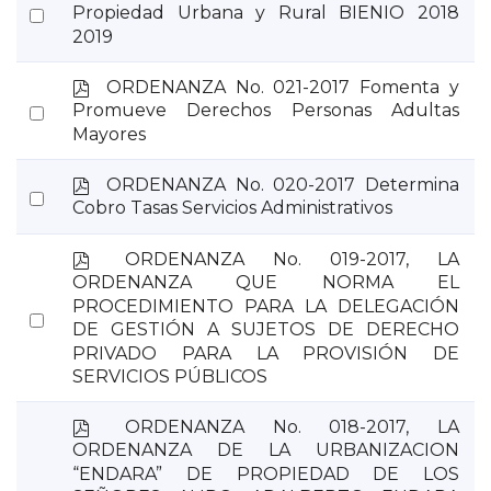
d
Select
Propiedad Urbana y Rural BIENIO 2018
f
2019
an
item
p
ORDENANZA No. 021-2017 Fomenta y
d
Select
Promueve Derechos Personas Adultas
f
Mayores
an
item
p
ORDENANZA No. 020-2017 Determina
Select
d
Cobro Tasas Servicios Administrativos
an
f
item
p
ORDENANZA No. 019-2017, LA
d
ORDENANZA QUE NORMA EL
f
PROCEDIMIENTO PARA LA DELEGACIÓN
Select
DE GESTIÓN A SUJETOS DE DERECHO
an
PRIVADO PARA LA PROVISIÓN DE
item
SERVICIOS PÚBLICOS
p
ORDENANZA No. 018-2017, LA
d
ORDENANZA DE LA URBANIZACION
f
“ENDARA” DE PROPIEDAD DE LOS