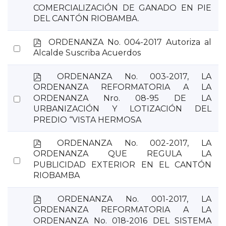
COMERCIALIZACIÓN DE GANADO EN PIE
item
DEL CANTÓN RIOBAMBA.
p
ORDENANZA No. 004-2017 Autoriza al
Select
d
Alcalde Suscriba Acuerdos
an
f
item
p
ORDENANZA No. 003-2017, LA
d
ORDENANZA REFORMATORIA A LA
f
Select
ORDENANZA Nro. 08-95 DE LA
URBANIZACIÓN Y LOTIZACIÓN DEL
an
PREDIO “VISTA HERMOSA
item
p
ORDENANZA No. 002-2017, LA
d
ORDENANZA QUE REGULA LA
Select
f
PUBLICIDAD EXTERIOR EN EL CANTÓN
an
RIOBAMBA
item
p
ORDENANZA No. 001-2017, LA
d
ORDENANZA REFORMATORIA A LA
f
ORDENANZA No. 018-2016 DEL SISTEMA