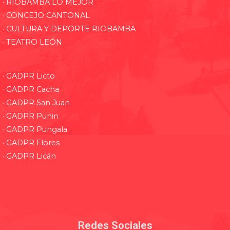
· RIOBAMBA LO MEJOR
· CONCEJO CANTONAL
· CULTURA Y DEPORTE RIOBAMBA
· TEATRO LEÓN
· GADPR Licto
· GADPR Cacha
· GADPR San Juan
· GADPR Punin
· GADPR Pungala
· GADPR Flores
· GADPR Licán
Redes Sociales