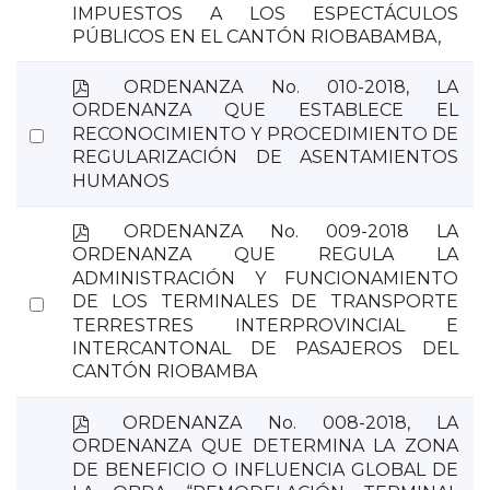
an
IMPUESTOS A LOS ESPECTÁCULOS
item
PÚBLICOS EN EL CANTÓN RIOBABAMBA,
p
ORDENANZA No. 010-2018, LA
d
ORDENANZA QUE ESTABLECE EL
f
Select
RECONOCIMIENTO Y PROCEDIMIENTO DE
REGULARIZACIÓN DE ASENTAMIENTOS
an
HUMANOS
item
p
ORDENANZA No. 009-2018 LA
d
ORDENANZA QUE REGULA LA
f
ADMINISTRACIÓN Y FUNCIONAMIENTO
Select
DE LOS TERMINALES DE TRANSPORTE
TERRESTRES INTERPROVINCIAL E
an
INTERCANTONAL DE PASAJEROS DEL
item
CANTÓN RIOBAMBA
p
ORDENANZA No. 008-2018, LA
d
ORDENANZA QUE DETERMINA LA ZONA
f
DE BENEFICIO O INFLUENCIA GLOBAL DE