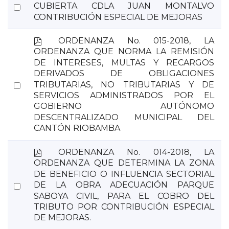
d
Select
CUBIERTA CDLA JUAN MONTALVO
f
CONTRIBUCIÓN ESPECIAL DE MEJORAS
an
item
p
ORDENANZA No. 015-2018, LA
d
ORDENANZA QUE NORMA LA REMISIÓN
f
DE INTERESES, MULTAS Y RECARGOS
DERIVADOS DE OBLIGACIONES
Select
TRIBUTARIAS, NO TRIBUTARIAS Y DE
SERVICIOS ADMINISTRADOS POR EL
an
GOBIERNO AUTÓNOMO
item
DESCENTRALIZADO MUNICIPAL DEL
CANTÓN RIOBAMBA
p
ORDENANZA No. 014-2018, LA
d
ORDENANZA QUE DETERMINA LA ZONA
f
DE BENEFICIO O INFLUENCIA SECTORIAL
Select
DE LA OBRA ADECUACIÓN PARQUE
SABOYA CIVIL, PARA EL COBRO DEL
an
TRIBUTO POR CONTRIBUCIÓN ESPECIAL
item
DE MEJORAS.