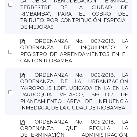
LA OBRA “REMODELACIÓN TERMINAL
Select
TERRESTRE DE LA CIUDAD DE
an
RIOBAMBA”, PARA EL COBRO DEL
item
TRIBUTO POR CONTRIBUCIÓN ESPECIAL
DE MEJORAS
p
ORDENANZA No. 007-2018, LA
d
ORDENANZA DE INQUILINATO Y
Select
f
REGISTRO DE ARRENDAMIENTOS EN EL
an
CANTÓN RIOBAMBA
item
p
ORDENANZA No. 006-2018, LA
d
ORDENANZA DE LA URBANIZACIÓN
f
“AKROPOLIS LOF”, UBICADA EN LA EN LA
Select
PARROQUIA VELASCO, SECTOR DE
an
PLANEAMIENTO ÁREA DE INFLUENCIA
item
INMEDIATA, DE LA CIUDAD DE RIOBAMBA
p
ORDENANZA No. 005-2018, LA
d
ORDENANZA QUE REGULA LA
f
DETERMINACIÓN, ADMINISTRACIÓN,