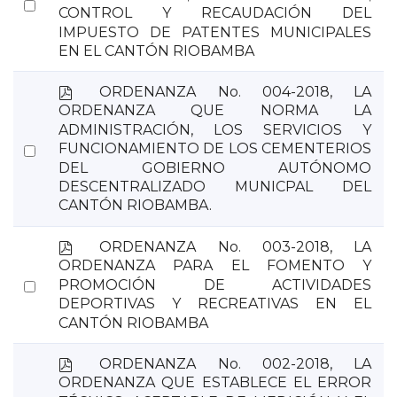
Select
CONTROL Y RECAUDACIÓN DEL
an
IMPUESTO DE PATENTES MUNICIPALES
item
EN EL CANTÓN RIOBAMBA
p
ORDENANZA No. 004-2018, LA
d
ORDENANZA QUE NORMA LA
f
ADMINISTRACIÓN, LOS SERVICIOS Y
Select
FUNCIONAMIENTO DE LOS CEMENTERIOS
DEL GOBIERNO AUTÓNOMO
an
DESCENTRALIZADO MUNICPAL DEL
item
CANTÓN RIOBAMBA.
p
ORDENANZA No. 003-2018, LA
d
ORDENANZA PARA EL FOMENTO Y
f
Select
PROMOCIÓN DE ACTIVIDADES
DEPORTIVAS Y RECREATIVAS EN EL
an
CANTÓN RIOBAMBA
item
p
ORDENANZA No. 002-2018, LA
d
ORDENANZA QUE ESTABLECE EL ERROR