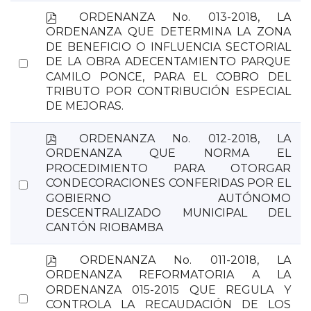
p
ORDENANZA No. 013-2018, LA
d
ORDENANZA QUE DETERMINA LA ZONA
f
DE BENEFICIO O INFLUENCIA SECTORIAL
Select
DE LA OBRA ADECENTAMIENTO PARQUE
CAMILO PONCE, PARA EL COBRO DEL
an
TRIBUTO POR CONTRIBUCIÓN ESPECIAL
item
DE MEJORAS.
p
ORDENANZA No. 012-2018, LA
d
ORDENANZA QUE NORMA EL
f
PROCEDIMIENTO PARA OTORGAR
Select
CONDECORACIONES CONFERIDAS POR EL
GOBIERNO AUTÓNOMO
an
DESCENTRALIZADO MUNICIPAL DEL
item
CANTÓN RIOBAMBA
p
ORDENANZA No. 011-2018, LA
d
ORDENANZA REFORMATORIA A LA
f
ORDENANZA 015-2015 QUE REGULA Y
Select
CONTROLA LA RECAUDACIÓN DE LOS