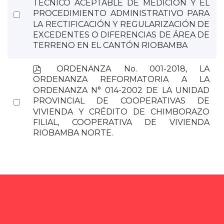
f
TÉCNICO ACEPTABLE DE MEDICIÓN Y EL
Select
PROCEDIMIENTO ADMINISTRATIVO PARA
LA RECTIFICACIÓN Y REGULARIZACIÓN DE
an
EXCEDENTES O DIFERENCIAS DE ÁREA DE
item
TERRENO EN EL CANTÓN RIOBAMBA
p
ORDENANZA No. 001-2018, LA
d
ORDENANZA REFORMATORIA A LA
f
ORDENANZA N° 014-2002 DE LA UNIDAD
Select
PROVINCIAL DE COOPERATIVAS DE
VIVIENDA Y CRÉDITO DE CHIMBORAZO
an
FILIAL, COOPERATIVA DE VIVIENDA
item
RIOBAMBA NORTE.