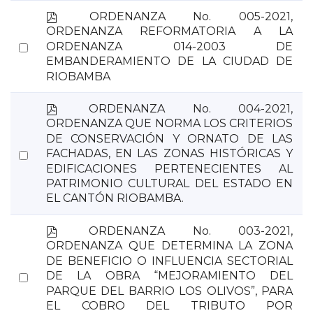
p
ORDENANZA No. 005-2021,
d
ORDENANZA REFORMATORIA A LA
f
Select
ORDENANZA 014-2003 DE
EMBANDERAMIENTO DE LA CIUDAD DE
an
RIOBAMBA
item
p
ORDENANZA No. 004-2021,
d
ORDENANZA QUE NORMA LOS CRITERIOS
f
DE CONSERVACIÓN Y ORNATO DE LAS
Select
FACHADAS, EN LAS ZONAS HISTÓRICAS Y
EDIFICACIONES PERTENECIENTES AL
an
PATRIMONIO CULTURAL DEL ESTADO EN
item
EL CANTÓN RIOBAMBA.
p
ORDENANZA No. 003-2021,
d
ORDENANZA QUE DETERMINA LA ZONA
f
DE BENEFICIO O INFLUENCIA SECTORIAL
Select
DE LA OBRA “MEJORAMIENTO DEL
PARQUE DEL BARRIO LOS OLIVOS”, PARA
an
EL COBRO DEL TRIBUTO POR