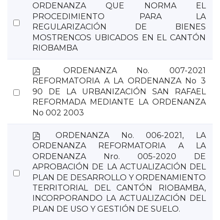
d
ORDENANZA QUE NORMA EL
f
PROCEDIMIENTO PARA LA
Select
REGULARIZACIÓN DE BIENES
an
MOSTRENCOS UBICADOS EN EL CANTÓN
item
RIOBAMBA
p
ORDENANZA No. 007-2021
d
REFORMATORIA A LA ORDENANZA No 3
f
Select
90 DE LA URBANIZACIÓN SAN RAFAEL
REFORMADA MEDIANTE LA ORDENANZA
an
No 002 2003
item
p
ORDENANZA No. 006-2021, LA
d
ORDENANZA REFORMATORIA A LA
f
ORDENANZA Nro. 005-2020 DE
APROBACIÓN DE LA ACTUALIZACIÓN DEL
Select
PLAN DE DESARROLLO Y ORDENAMIENTO
an
TERRITORIAL DEL CANTÓN RIOBAMBA,
item
INCORPORANDO LA ACTUALIZACIÓN DEL
PLAN DE USO Y GESTIÓN DE SUELO.