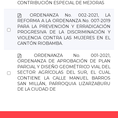
item
CONTRIBUCIÓN ESPECIAL DE MEJORAS
p
ORDENANZA No. 002-2021, LA
d
REFORMA A LA ORDENANZA No. 007-2019
f
PARA LA PREVENCIÓN Y ERRADICACIÓN
Select
PROGRESIVA DE LA DISCRIMINACIÓN Y
an
VIOLENCIA CONTRA LAS MUJERES EN EL
item
CANTÓN RIOBAMBA.
p
ORDENANZA No. 001-2021,
d
ORDENANZA DE APROBACIÓN DE PLAN
f
PARCIAL Y DISEÑO GEOMÉTRICO VIAL DEL
Select
SECTOR AGRÍCOLAS DEL SUR, EL CUAL
CONTIENE LA CALLE MANUEL BARROS
an
SAN MILLÁN, PARROQUIA LIZARZABURU
item
DE LA CIUDAD DE