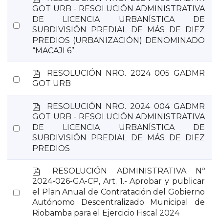
d
GOT URB - RESOLUCIÓN ADMINISTRATIVA
f
DE LICENCIA URBANÍSTICA DE
Select
SUBDIVISIÓN PREDIAL DE MÁS DE DIEZ
an
PREDIOS (URBANIZACIÓN) DENOMINADO
item
“MACAJI 6”
p
RESOLUCIÓN NRO. 2024 005 GADMR
Select
d
GOT URB
an
f
item
p
RESOLUCIÓN NRO. 2024 004 GADMR
d
GOT URB - RESOLUCIÓN ADMINISTRATIVA
f
Select
DE LICENCIA URBANÍSTICA DE
SUBDIVISIÓN PREDIAL DE MÁS DE DIEZ
an
PREDIOS
item
p
RESOLUCIÓN ADMINISTRATIVA Nº
d
2024-026-GA-CP, Art. 1.- Aprobar y publicar
f
Select
el Plan Anual de Contratación del Gobierno
Autónomo Descentralizado Municipal de
an
Riobamba para el Ejercicio Fiscal 2024
item