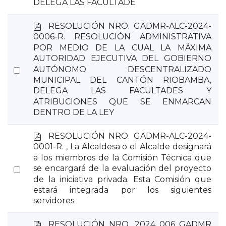
DELEGA LAS FACULTADE
p
RESOLUCIÓN NRO. GADMR-ALC-2024-
d
0006-R. RESOLUCIÓN ADMINISTRATIVA
f
POR MEDIO DE LA CUAL LA MÁXIMA
AUTORIDAD EJECUTIVA DEL GOBIERNO
Select
AUTÓNOMO DESCENTRALIZADO
MUNICIPAL DEL CANTÓN RIOBAMBA,
an
DELEGA LAS FACULTADES Y
item
ATRIBUCIONES QUE SE ENMARCAN
DENTRO DE LA LEY
p
RESOLUCIÓN NRO. GADMR-ALC-2024-
d
0001-R. , La Alcaldesa o el Alcalde designará
f
a los miembros de la Comisión Técnica que
Select
se encargará de la evaluación del proyecto
de la iniciativa privada. Esta Comisión que
an
estará integrada por los siguientes
item
servidores
p
RESOLUCIÓN NRO. 2024 006 GADMR