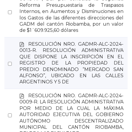
f
Reforma Presupuestaria de Traspasos
Select
Internos, en Aumentos y Disminuciones en
los Gastos de las diferentes direcciones del
an
GADM del cantón Riobamba, por un valor
item
de $1´609.925,60 dólares
p
RESOLUCIÓN NRO. GADMR-ALC-2024-
d
0013-R. RESOLUCIÓN ADMINISTRATIVA
f
QUE DISPONE LA INSCRIPCIÓN EN EL
Select
REGISTRO DE LA PROPIEDAD DEL
PREDIO DENOMINADO “MERCADO SAN
an
ALFONSO”, UBICADO EN LAS CALLES
item
ARGENTINOS Y 5 DE
p
RESOLUCIÓN NRO. GADMR-ALC-2024-
d
0009-R. LA RESOLUCIÓN ADMINISTRATIVA
f
POR MEDIO DE LA CUAL LA MÁXIMA
Select
AUTORIDAD EJECUTIVA DEL GOBIERNO
AUTÓNOMO DESCENTRALIZADO
an
MUNICIPAL DEL CANTÓN RIOBAMBA,
item