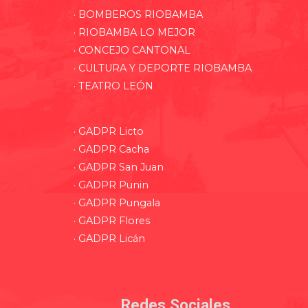
· BOMBEROS RIOBAMBA
· RIOBAMBA LO MEJOR
· CONCEJO CANTONAL
· CULTURA Y DEPORTE RIOBAMBA
· TEATRO LEÓN
· GADPR Licto
· GADPR Cacha
· GADPR San Juan
· GADPR Punin
· GADPR Pungala
· GADPR Flores
· GADPR Licán
Redes Sociales