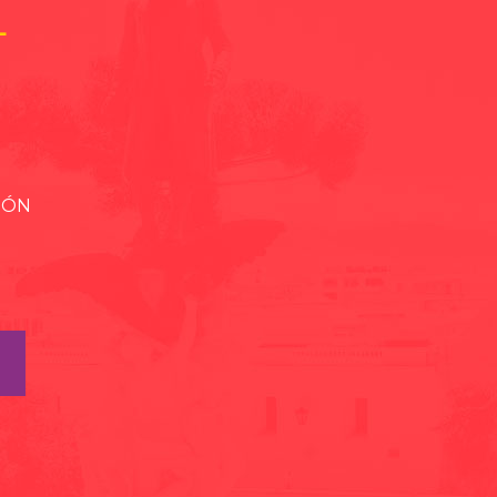
L
IÓN