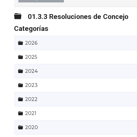
Carpeta
01.3.3 Resoluciones de Concejo
Categorías
Carpeta
2026
Carpeta
2025
Carpeta
2024
Carpeta
2023
Carpeta
2022
Carpeta
2021
Carpeta
2020