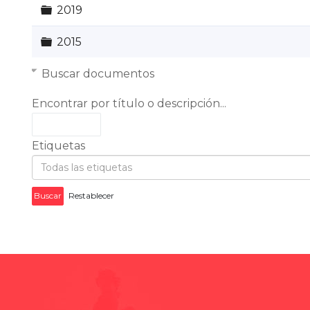
Carpeta
2019
Carpeta
2015
Buscar documentos
Encontrar por título o descripción...
Etiquetas
Buscar
Restablecer