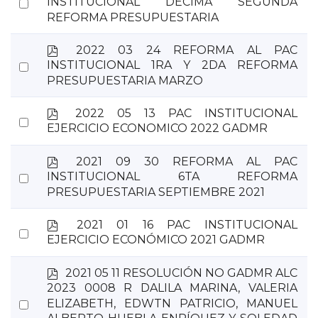
Select
INSTITUCIONAL DECIMA SEGUNDA
f
REFORMA PRESUPUESTARIA
an
item
p
2022 03 24 REFORMA AL PAC
d
Select
INSTITUCIONAL 1RA Y 2DA REFORMA
f
PRESUPUESTARIA MARZO
an
item
p
2022 05 13 PAC INSTITUCIONAL
Select
d
EJERCICIO ECONOMICO 2022 GADMR
an
f
item
p
2021 09 30 REFORMA AL PAC
d
Select
INSTITUCIONAL 6TA REFORMA
f
PRESUPUESTARIA SEPTIEMBRE 2021
an
item
p
2021 01 16 PAC INSTITUCIONAL
Select
d
EJERCICIO ECONÓMICO 2021 GADMR
an
f
item
p
2021 05 11 RESOLUCIÓN NO GADMR ALC
d
2023 0008 R DALILA MARINA, VALERIA
f
Select
ELIZABETH, EDWTN PATRICIO, MANUEL