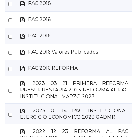
s
Select
PAC 2018
item
p
an
r
p
Select
PAC 2018
item
e
d
a
an
f
d
p
Select
PAC 2016
item
s
d
an
h
f
p
e
Select
PAC 2016 Valores Publicados
item
d
e
an
f
t
p
Select
PAC 2016 REFORMA
item
d
an
f
p
2023 03 21 PRIMERA REFORMA
item
d
Select
PRESUPUESTARIA 2023 REFORMA AL PAC
f
INSTITUCIONAL MARZO 2023
an
item
p
2023 01 14 PAC INSTITUCIONAL
Select
d
EJERCICIO ECONOMICO 2023 GADMR
an
f
item
p
2022 12 23 REFORMA AL PAC
d