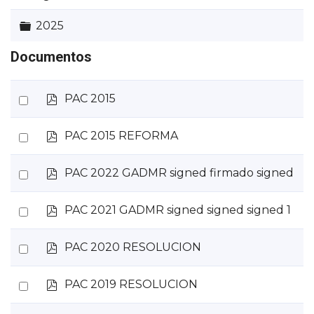
Carpeta
2025
Documentos
p
Select
PAC 2015
d
an
f
p
Select
PAC 2015 REFORMA
item
d
an
f
p
Select
PAC 2022 GADMR signed firmado signed
item
d
an
f
p
Select
PAC 2021 GADMR signed signed signed 1
item
d
an
f
p
Select
PAC 2020 RESOLUCION
item
d
an
f
p
Select
PAC 2019 RESOLUCION
item
d
an
f