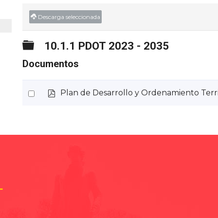
Descarga seleccionada
Carpeta
10.1.1 PDOT 2023 - 2035
Documentos
p
Select
Plan de Desarrollo y Ordenamiento Terri
d
an
f
item
L