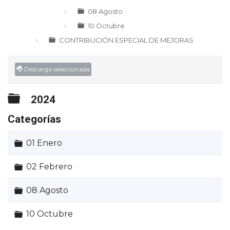
08 Agosto
10 Octubre
CONTRIBUCIÓN ESPECIAL DE MEJORAS
Descarga seleccionada
Carpeta
2024
Categorías
Carpeta
01 Enero
Carpeta
02 Febrero
Carpeta
08 Agosto
Carpeta
10 Octubre