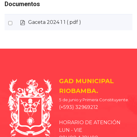
Documentos
p
Select
Gaceta 2024 1 1
( pdf )
d
an
f
item
GAD MUNICIPAL
RIOBAMBA.
5 de junio y Primera Constituyente.
(+593) 32969212
HORARIO DE ATENCIÓN
LUN - VIE