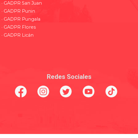
· GADPR San Juan
· GADPR Punin
· GADPR Pungala
· GADPR Flores
· GADPR Licán
Redes Sociales