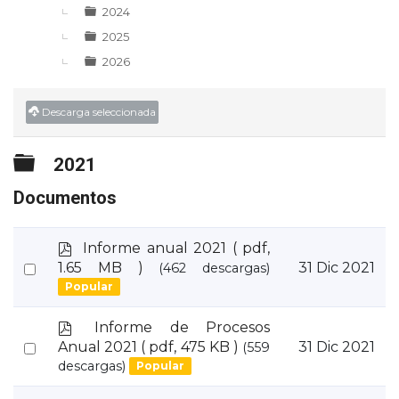
2024
2025
2026
Descarga seleccionada
Carpeta
2021
Documentos
p
Informe anual 2021
( pdf,
d
Select
1.65 MB )
31 Dic 2021
(462 descargas)
f
Popular
an
item
p
Informe de Procesos
d
Select
Anual 2021
( pdf, 475 KB )
31 Dic 2021
(559
f
descargas)
Popular
an
item