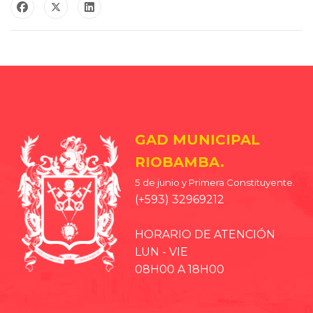
GAD MUNICIPAL
RIOBAMBA.
5 de junio y Primera Constituyente.
(+593) 32969212
HORARIO DE ATENCIÓN
LUN - VIE
08H00 A 18H00