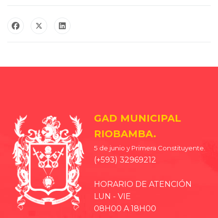
GAD MUNICIPAL
RIOBAMBA.
5 de junio y Primera Constituyente.
(+593) 32969212
HORARIO DE ATENCIÓN
LUN - VIE
08H00 A 18H00