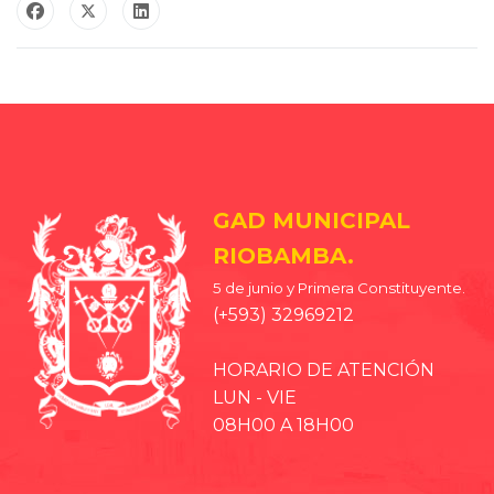
GAD MUNICIPAL
RIOBAMBA.
5 de junio y Primera Constituyente.
(+593) 32969212
HORARIO DE ATENCIÓN
LUN - VIE
08H00 A 18H00