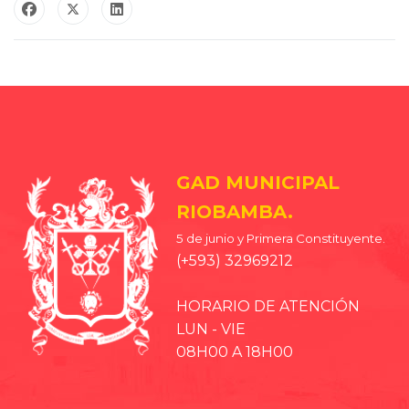
GAD MUNICIPAL
RIOBAMBA.
5 de junio y Primera Constituyente.
(+593) 32969212
HORARIO DE ATENCIÓN
LUN - VIE
08H00 A 18H00