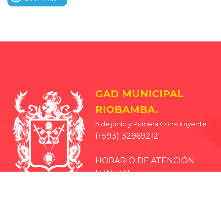
GAD MUNICIPAL
RIOBAMBA.
5 de junio y Primera Constituyente.
(+593) 32969212
HORARIO DE ATENCIÓN
LUN - VIE
08H00 A 18H00