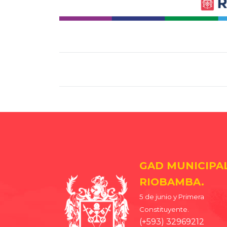
GAD MUNICIPA
RIOBAMBA.
5 de junio y Primera
Constituyente.
(+593) 32969212