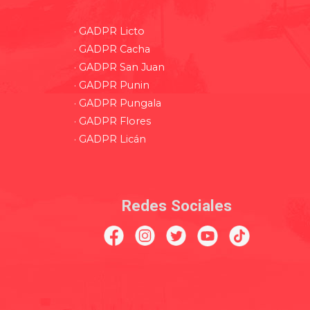
· GADPR Licto
· GADPR Cacha
· GADPR San Juan
· GADPR Punin
· GADPR Pungala
· GADPR Flores
· GADPR Licán
Redes Sociales