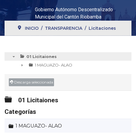
Gobierno Autónomo Descentralizado
Municipal del Cantón Riobamba
INICIO
TRANSPARENCIA
Licitaciones
01 Licitaiones
▼
1 MAGUAZO- ALAO
►
Descarga seleccionada
Carpeta
01 Licitaiones
Categorías
Carpeta
1 MAGUAZO- ALAO