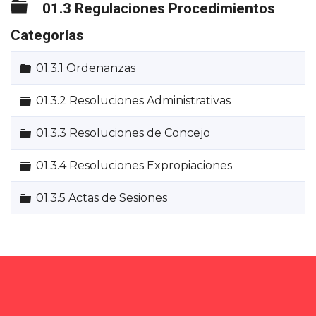
Carpeta
01.3 Regulaciones Procedimientos
Categorías
Carpeta
01.3.1 Ordenanzas
Carpeta
01.3.2 Resoluciones Administrativas
Carpeta
01.3.3 Resoluciones de Concejo
Carpeta
01.3.4 Resoluciones Expropiaciones
Carpeta
01.3.5 Actas de Sesiones