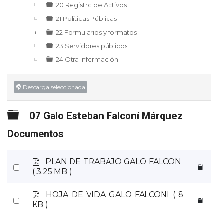
20 Registro de Activos
21 Políticas Públicas
22 Formularios y formatos
►
23 Servidores públicos
24 Otra información
Descarga seleccionada
Carpeta
07 Galo Esteban Falconí Márquez
Documentos
p
PLAN DE TRABAJO GALO FALCONI
Select
d
( 3.25 MB )
an
f
item
p
HOJA DE VIDA GALO FALCONI
( 8
Select
d
KB )
an
f