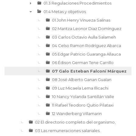
01.3 Regulaciones Procedimientos
►
01.4 Metas y objetivos
▼
01 John Henry Vinueza Salinas
02 Maritza Leonor Diaz Domínguez
03 Carlos Octavio Aulla Salameh
04 Celso Ramon Rodríguez Abarca
05 Edgar Patricio Guaranga Allauca
06 Édison German Tene Carrillo
07 Galo Esteban Falconí Márquez
08 José Alberto Ganan Gualan
09 Luz Micaela Lema Illicachi
10 Nancy Yolanda Santillán Valle
11 Rafael Teodoro Quitio Pilataxi
12 Wanderberg Villamarin
02 El directorio completo del organismo,
03 Las remuneraciones salariales.