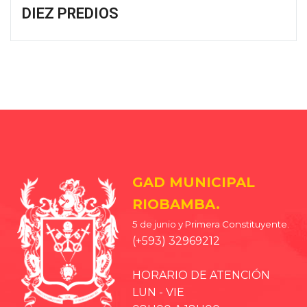
DIEZ PREDIOS
GAD MUNICIPAL
RIOBAMBA.
5 de junio y Primera Constituyente.
(+593) 32969212
HORARIO DE ATENCIÓN
LUN - VIE