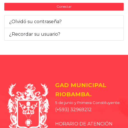
Conectar
¿Olvidó su contraseña?
¿Recordar su usuario?
GAD MUNICIPAL
RIOBAMBA.
5 de junio y Primera Constituyente.
(+593) 32969212
HORARIO DE ATENCIÓN