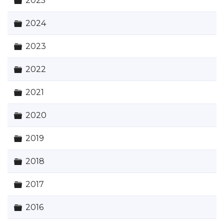
2025
Carpeta
2024
Carpeta
2023
Carpeta
2022
Carpeta
2021
Carpeta
2020
Carpeta
2019
Carpeta
2018
Carpeta
2017
Carpeta
2016