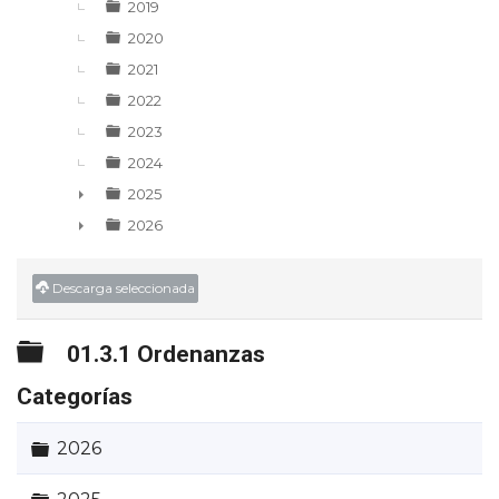
2019
2020
2021
2022
2023
2024
2025
►
2026
►
Descarga seleccionada
Carpeta
01.3.1 Ordenanzas
Categorías
Carpeta
2026
Carpeta