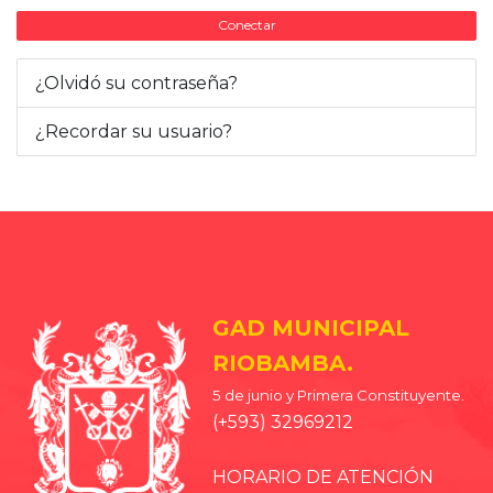
Conectar
¿Olvidó su contraseña?
¿Recordar su usuario?
GAD MUNICIPAL
RIOBAMBA.
5 de junio y Primera Constituyente.
(+593) 32969212
HORARIO DE ATENCIÓN