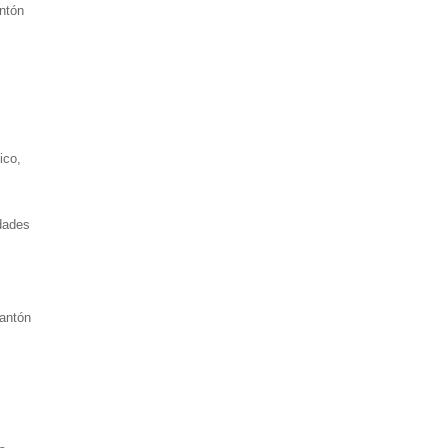
ntón
ico,
idades
Cantón