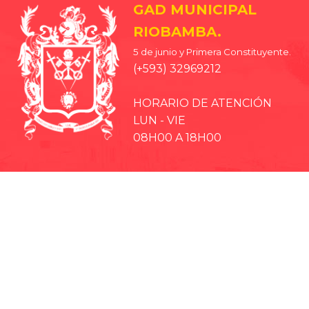
GAD MUNICIPAL
RIOBAMBA.
5 de junio y Primera Constituyente.
(+593) 32969212
HORARIO DE ATENCIÓN
LUN - VIE
08H00 A 18H00
· EP-EMMPA
· EP-EMAPAR
· RIOBAMBA TURISMO
· CCPD RIOBAMBA
· BOMBEROS RIOBAMBA