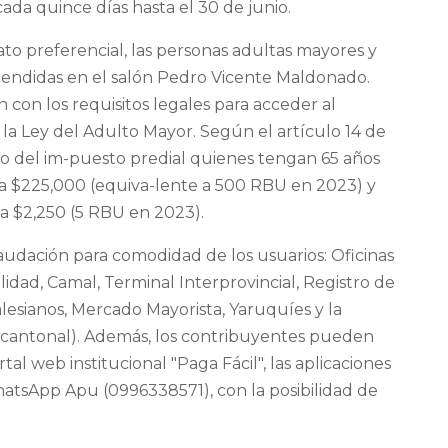
ada quince días hasta el 30 de junio.
rato preferencial, las personas adultas mayores y
tendidas en el salón Pedro Vicente Maldonado.
 con los requisitos legales para acceder al
a Ley del Adulto Mayor. Según el artículo 14 de
o del im-puesto predial quienes tengan 65 años
a $225,000 (equiva-lente a 500 RBU en 2023) y
 a $2,250 (5 RBU en 2023).
caudación para comodidad de los usuarios: Oficinas
lidad, Camal, Terminal Interprovincial, Registro de
alesianos, Mercado Mayorista, Yaruquíes y la
rcantonal). Además, los contribuyentes pueden
tal web institucional "Paga Fácil", las aplicaciones
atsApp Apu (0996338571), con la posibilidad de