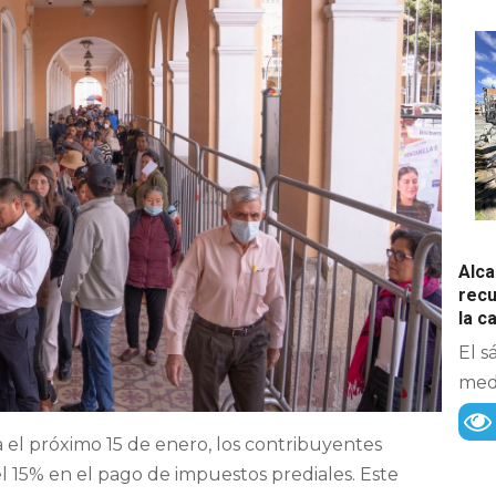
Alca
recu
la 
El s
medi
 el próximo 15 de enero, los contribuyentes
 15% en el pago de impuestos prediales. Este