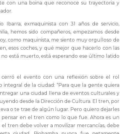
te con una boina que reconoce su trayectoria y
uador.
 Ibarra, exmaquinista con 31 años de servicio,
amilia, hemos sido compañeros, empezamos desde
Hoy, como maquinista, me siento muy orgulloso de
ren, esos coches, y qué mejor que hacerlo con las
l no está muerto, está esperando ese último latido
cerró el evento con una reflexión sobre el rol
lo integral de la ciudad: “Para que la gente quiera
entregar una ciudad llena de eventos culturales y
truyendo desde la Dirección de Cultura. El tren, por
leva o te trae de algún lugar. Pero quiero dejarles
s pensar en el tren como lo que fue. Ahora es un
ro el tren debe volver a movilizar mercancías, debe
e esta ciudad. Riobamba nunca fue netamente