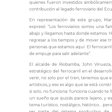
quienes fueron investidos simbólicamen
contribución al legado ferroviario del Ec
En representación de este grupo, Mario
expresó: “Los ferroviarios somos una f
abajo y llegamos hasta donde estamos. 
regresar a los tiempos y de mover ese t
personas que estamos aquí. El ferrocarri
de empuje para salir adelante”.
El alcalde de Riobamba, John Vinueza, 
estratégico del ferrocarril en el desarrol
venir, no solo por el tren, tenemos que 
artísticos, y eso es algo que se está cons
sí solo, no funciona: funciona cuando te l
un sueño que quizás parece lejano, y e
tema turístico, nostálgico, histórico… pe
ser parte del sistema productivo d