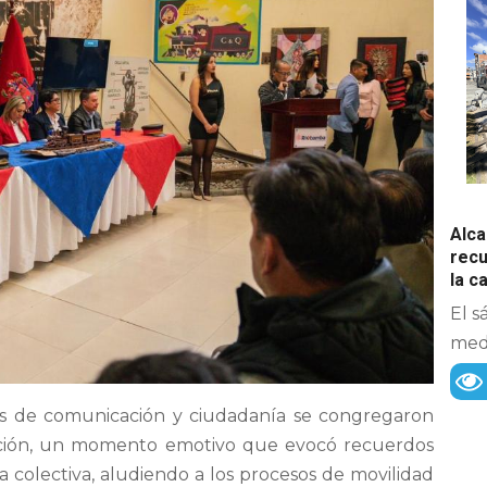
Alca
recu
la 
El s
medi
dios de comunicación y ciudadanía se congregaron
estación, un momento emotivo que evocó recuerdos
colectiva, aludiendo a los procesos de movilidad