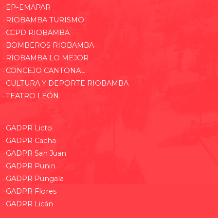
· EP-EMAPAR
· RIOBAMBA TURISMO
· CCPD RIOBAMBA
· BOMBEROS RIOBAMBA
· RIOBAMBA LO MEJOR
· CONCEJO CANTONAL
· CULTURA Y DEPORTE RIOBAMBA
· TEATRO LEÓN
· GADPR Licto
· GADPR Cacha
· GADPR San Juan
· GADPR Punin
· GADPR Pungala
· GADPR Flores
· GADPR Licán