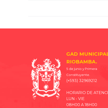
GAD MUNICIPA
RIOBAMBA.
5 de junio y Primera
Constituyente.
(+593) 32969212
HORARIO DE ATENC
LUN - VIE
08H00 A 18H00