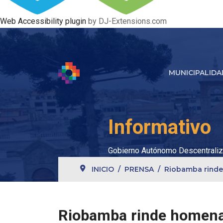
Web Accessibility plugin
by DJ-Extensions.com
MUNICIPALIDA
Informativo
Gobierno Autónomo Descentraliz
INICIO
PRENSA
Riobamba rinde 
Riobamba rinde homenaje