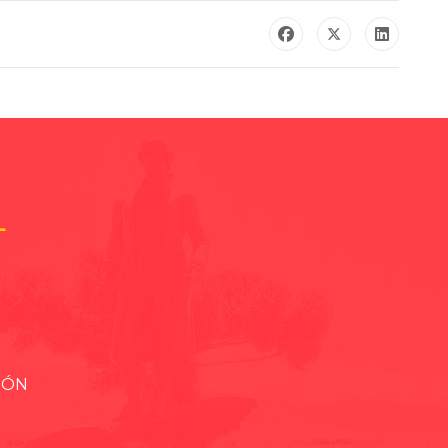
L
IÓN