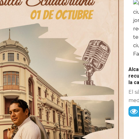
Alca
recu
la 
El s
medi