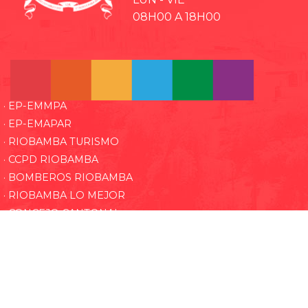
08H00 A 18H00
· EP-EMMPA
· EP-EMAPAR
· RIOBAMBA TURISMO
· CCPD RIOBAMBA
· BOMBEROS RIOBAMBA
· RIOBAMBA LO MEJOR
· CONCEJO CANTONAL
· CULTURA Y DEPORTE RIOBAMBA
· TEATRO LEÓN
· GADPR Licto