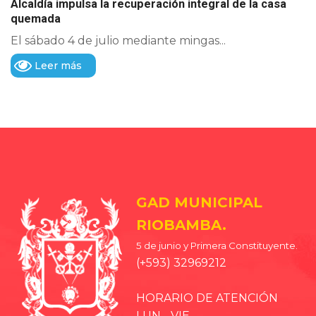
Alcaldía impulsa la recuperación integral de la casa
quemada
El sábado 4 de julio mediante mingas...
Leer más
GAD MUNICIPAL
RIOBAMBA.
5 de junio y Primera Constituyente.
(+593) 32969212
HORARIO DE ATENCIÓN
LUN - VIE