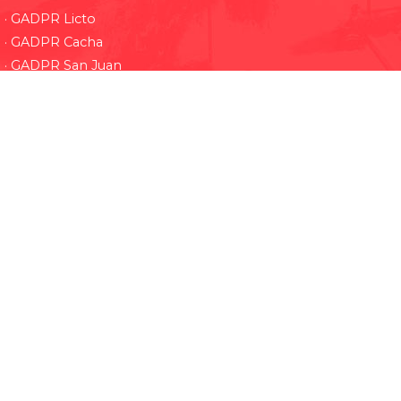
· GADPR Licto
· GADPR Cacha
· GADPR San Juan
· GADPR Punin
· GADPR Pungala
· GADPR Flores
· GADPR Licán
Redes Sociales