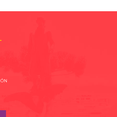
L
IÓN