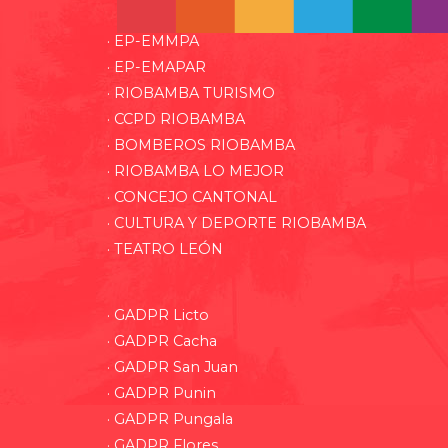
· EP-EMMPA
· EP-EMAPAR
· RIOBAMBA TURISMO
· CCPD RIOBAMBA
· BOMBEROS RIOBAMBA
· RIOBAMBA LO MEJOR
· CONCEJO CANTONAL
· CULTURA Y DEPORTE RIOBAMBA
· TEATRO LEÓN
· GADPR Licto
· GADPR Cacha
· GADPR San Juan
· GADPR Punin
· GADPR Pungala
· GADPR Flores