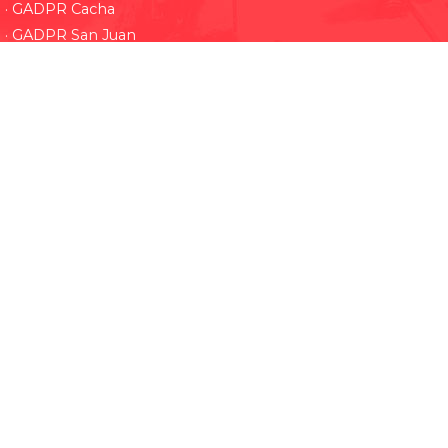
· GADPR Cacha
· GADPR San Juan
· GADPR Punin
· GADPR Pungala
· GADPR Flores
· GADPR Licán
Redes Sociales