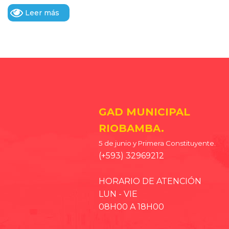
Leer más
GAD MUNICIPAL
RIOBAMBA.
5 de junio y Primera Constituyente.
(+593) 32969212
HORARIO DE ATENCIÓN
LUN - VIE
08H00 A 18H00