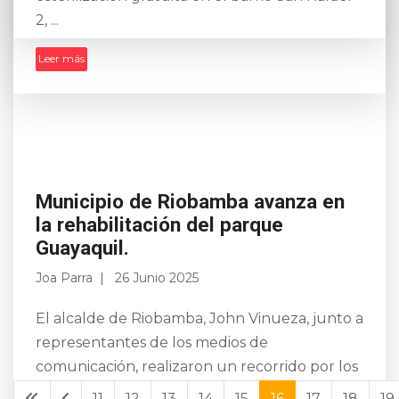
2, ...
Leer más
Municipio de Riobamba avanza en
la rehabilitación del parque
Guayaquil.
Joa Parra
26 Junio 2025
El alcalde de Riobamba, John Vinueza, junto a
representantes de los medios de
comunicación, realizaron un recorrido por los
trabajos de rehabilitación del emblemático
11
12
13
14
15
16
17
18
19