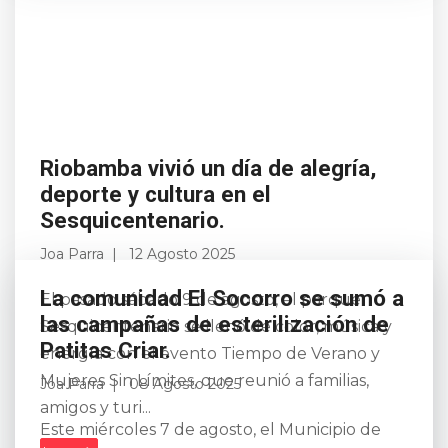
Riobamba vivió un día de alegría,
deporte y cultura en el
Sesquicentenario.
Joa Parra
12 Agosto 2025
La comunidad El Socorro se sumó a
El pasado sábado 9 de agosto, el parque
las campañas de esterilización de
Sesquicentenario se llenó de color, música y
Patitas Criar.
energía con el evento Tiempo de Verano y
Mujeres Sin Límites, que reunió a familias,
Joa Parra
08 Agosto 2025
amigos y turi...
Este miércoles 7 de agosto, el Municipio de