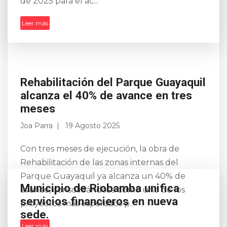
de 2025 para el ac...
Leer más
Rehabilitación del Parque Guayaquil
alcanza el 40% de avance en tres
meses
Joa Parra
19 Agosto 2025
Con tres meses de ejecución, la obra de
Rehabilitación de las zonas internas del
Parque Guayaquil ya alcanza un 40% de
Municipio de Riobamba unifica
avance, consolidándose como uno de los
servicios financieros en nueva
proyectos más esperados p...
sede.
Leer más