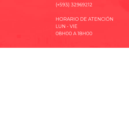
(+593) 32969212
HORARIO DE ATENCIÓN
LUN - VIE
08H00 A 18H00
· EP-EMMPA
· EP-EMAPAR
· RIOBAMBA TURISMO
· CCPD RIOBAMBA
· BOMBEROS RIOBAMBA
· RIOBAMBA LO MEJOR
· CONCEJO CANTONAL
· CULTURA Y DEPORTE RIOBAMBA