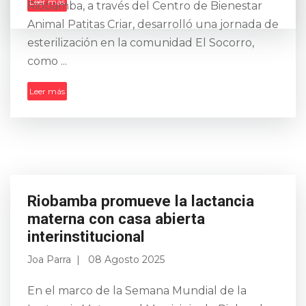
Leer más
Riobamba, a través del Centro de Bienestar
Animal Patitas Criar, desarrolló una jornada de
esterilización en la comunidad El Socorro,
como ...
Leer más
Riobamba promueve la lactancia
materna con casa abierta
interinstitucional
Joa Parra
08 Agosto 2025
En el marco de la Semana Mundial de la