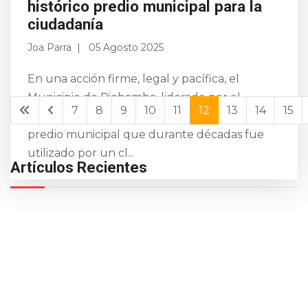
histórico predio municipal para la
ciudadanía
Joa Parra
05 Agosto 2025
En una acción firme, legal y pacífica, el
Municipio de Riobamba, liderado por el
7
8
9
10
11
12
13
14
15
alcalde John Vinueza, tomó posesión de un
predio municipal que durante décadas fue
utilizado por un cl...
Artículos Recientes