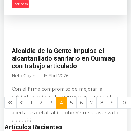
Leer más
Alcaldía de la Gente impulsa el
alcantarillado sanitario en Quimiag
con trabajo articulado
Neto Goyes
15 Abril 2026
Con el firme compromiso de mejorar la
calidad de vida en las parroquias rurales, el
1
2
3
4
5
6
7
8
9
10
Municipio de Riobamba, bajo las acciones
acertadas del alcalde John Vinueza, avanza la
ejecución ...
Artículos Recientes