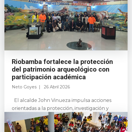
Dirección de Obras Públicas y Riobamba EP,
ejecutó este viernes 24 de abril una jornada
extendida de bacheo en la calle García
Moreno...
Leer más
Riobamba fortalece la protección
del patrimonio arqueológico con
participación académica
Neto Goyes
26 Abril 2026
El alcalde John Vinueza impulsa acciones
orientadas a la protección, investigación y
puesta en valor del patrimonio arqueológico
del cantón, consolidando a Riobamba como