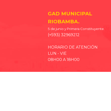
GAD MUNICIPAL
RIOBAMBA.
5 de junio y Primera Constituyente.
(+593) 32969212
HORARIO DE ATENCIÓN
LUN - VIE
08H00 A 18H00
· EP-EMMPA
· EP-EMAPAR
· RIOBAMBA TURISMO
· CCPD RIOBAMBA
· BOMBEROS RIOBAMBA