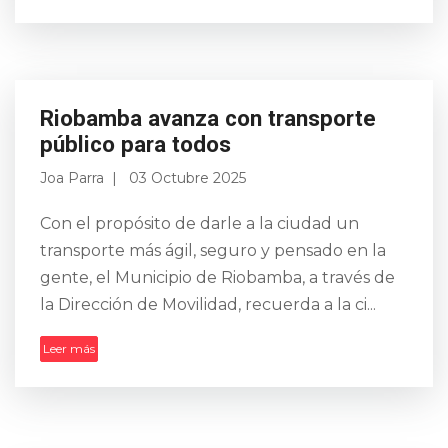
Tenis internacional vibró en
Riobamba
Joa Parra
03 Octubre 2025
Riobamba fue sede este sábado 27 de
Riobamba avanza con transporte
septiembre de un emocionante partido
público para todos
de exhibición de tenis que enfrentó al
Joa Parra
03 Octubre 2025
campeón ecuatoriano Nicolás Lapenti contra
el destacado tenis...
Con el propósito de darle a la ciudad un
transporte más ágil, seguro y pensado en la
Leer más
gente, el Municipio de Riobamba, a través de
la Dirección de Movilidad, recuerda a la ci...
Leer más