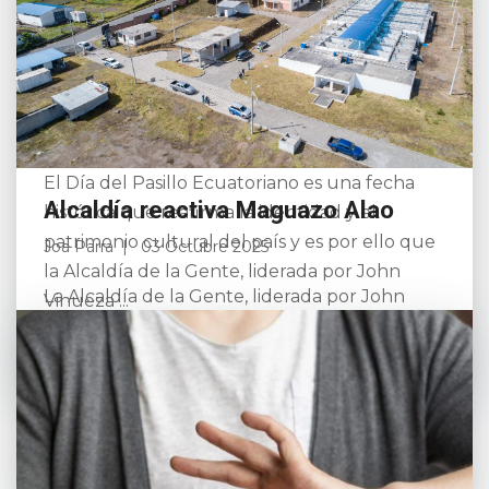
Riobamba rinde homenaje al día del
pasillo ecuatoriano
Joa Parra
03 Octubre 2025
El Día del Pasillo Ecuatoriano es una fecha
Alcaldía reactiva Maguazo Alao
histórica que reafirma la identidad y el
patrimonio cultural del país y es por ello que
Joa Parra
03 Octubre 2025
la Alcaldía de la Gente, liderada por John
La Alcaldía de la Gente, liderada por John
Vinueza ...
Vinueza Salinas, concretó un paso histórico al
Leer más
rescatar el proyecto de aguas superficiales
Maguazo Alao, tras la serie de inconvenientes
que...
Leer más