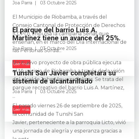
Joa Parra
03 Octubre 2025
El Municipio de Riobamba, a través del
Consejo Cantonal de Protección de Derechos
El parque del barrio Luis A.
(CCPD), impulsa la campaña Señas que
Martínez tiene un avance del 25%.
enseñan, en el marco del Día Internacional de
Joa Parra
03 Octubre 2025
las Personas Sorda...
Un nuevo proyecto de obra pública ejecuta
Leer más
el Municipio de Riobamba a través de la visión
Tunshi San Javier completará su
del alcalde John Vinueza Salinas. Se trata del
sistema de alcantarillado
parque recreativo del barrio Luis A. Martínez,
Joa Parra
03 Octubre 2025
...
El pasado viernes 26 de septiembre de 2025,
Leer más
la comunidad de Tunshi San
Javier, perteneciente a la parroquia Licto, vivió
una jornada de alegría y esperanza gracias a