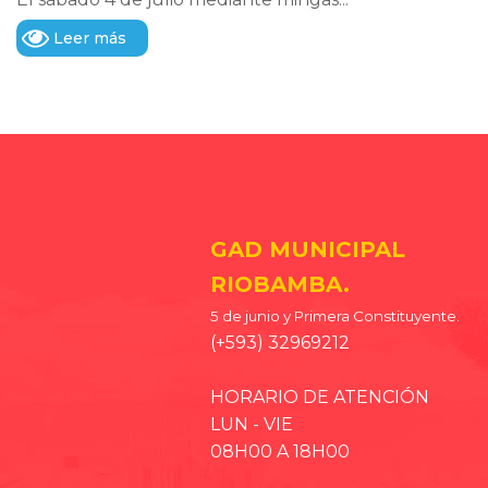
Leer más
GAD MUNICIPAL
RIOBAMBA.
5 de junio y Primera Constituyente.
(+593) 32969212
HORARIO DE ATENCIÓN
LUN - VIE
08H00 A 18H00