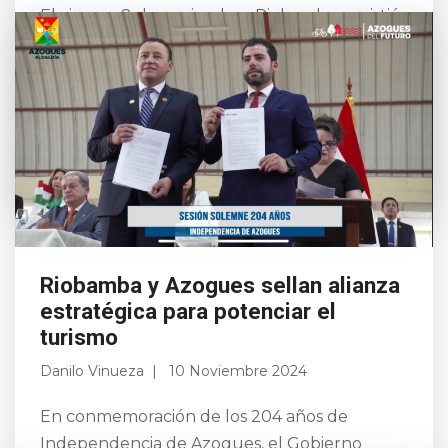
El viernes 8 de noviembre, Riobamba se vistió
de gala con “La Noche Cultural”, evento que
inauguró oficialmente las festividades de
noviembre en conmemoración de los 204
años de Emanc...
Leer más
Riobamba y Azogues sellan alianza
estratégica para potenciar el
turismo
Danilo Vinueza
10 Noviembre 2024
En conmemoración de los 204 años de
Independencia de Azogues, el Gobierno