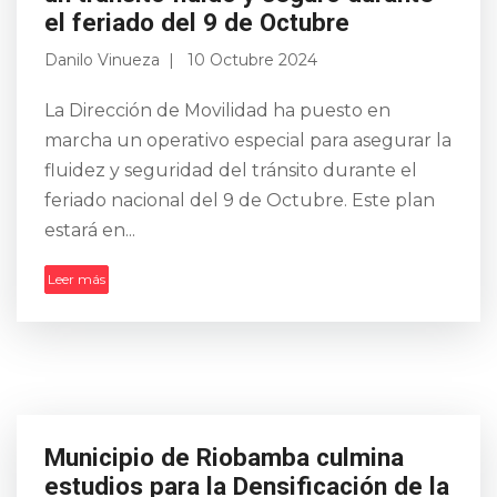
Cuerpo de Bo...
Leer más
Operativo de movilidad garantizará
un tránsito fluido y seguro durante
el feriado del 9 de Octubre
Danilo Vinueza
10 Octubre 2024
La Dirección de Movilidad ha puesto en
marcha un operativo especial para asegurar la
Municipio de Riobamba culmina
fluidez y seguridad del tránsito durante el
estudios para la Densificación de la