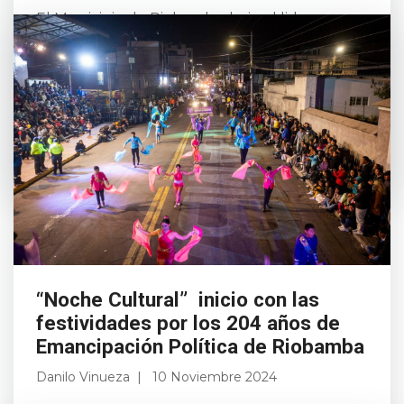
El Municipio de Riobamba, bajo el liderazgo
del alcalde John Vinueza Salinas, entregó el
viernes 8 de noviembre la obra de
rehabilitación del Parque La Libertad, en un
acto que contó ...
Leer más
“Noche Cultural” inicio con las
festividades por los 204 años de
Emancipación Política de Riobamba
Danilo Vinueza
10 Noviembre 2024