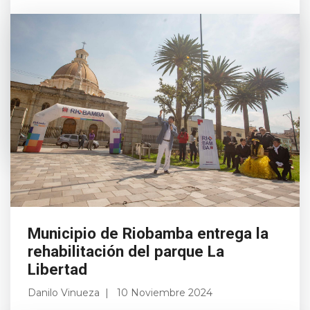
Este sábado 9 de noviembre, Riobamba
celebró sus 204 años de Emancipación
Política con una serie de eventos que
resaltaron la riqueza cultural, el espíritu
deportivo y el compromiso s...
Leer más
Municipio de Riobamba entrega la
rehabilitación del parque La
Libertad
Danilo Vinueza
10 Noviembre 2024