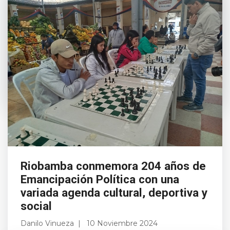
Este domingo, el alcalde John Vinueza lideró
un emotivo acto en la comunidad Amula
Shihuilquis, parroquia Cacha, con la
colocación simbólica de la primera piedra para
la construcción ...
Leer más
Riobamba conmemora 204 años de
Emancipación Política con una
variada agenda cultural, deportiva y
social
Danilo Vinueza
10 Noviembre 2024