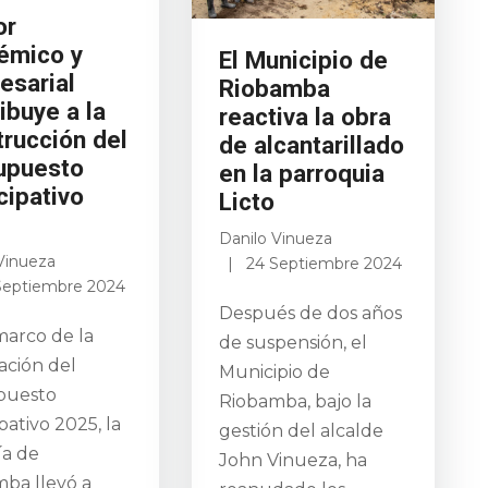
or
émico y
El Municipio de
esarial
Riobamba
ibuye a la
reactiva la obra
trucción del
de alcantarillado
upuesto
en la parroquia
cipativo
Licto
Danilo Vinueza
Vinueza
24 Septiembre 2024
Septiembre 2024
Después de dos años
marco de la
de suspensión, el
ación del
Municipio de
puesto
Riobamba, bajo la
pativo 2025, la
gestión del alcalde
ía de
John Vinueza, ha
ba llevó a