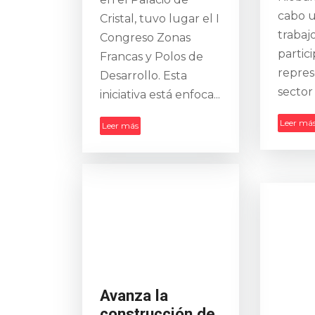
cabo 
Cristal, tuvo lugar el I
trabaj
Congreso Zonas
partic
Francas y Polos de
repres
Desarrollo. Esta
sector
iniciativa está enfoca...
Leer má
Leer más
Avanza la
construcción de