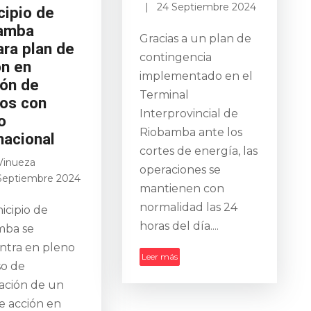
24 Septiembre 2024
cipio de
amba
Gracias a un plan de
ara plan de
contingencia
ón en
implementado en el
ión de
Terminal
gos con
Interprovincial de
o
Riobamba ante los
nacional
cortes de energía, las
Vinueza
operaciones se
Septiembre 2024
mantienen con
normalidad las 24
icipio de
horas del día....
mba se
ntra en pleno
Leer más
so de
ación de un
e acción en