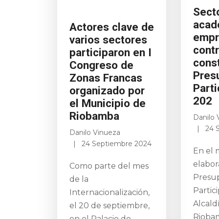
Sect
acad
Actores clave de
empr
varios sectores
contr
participaron en I
cons
Congreso de
Pres
Zonas Francas
Parti
organizado por
202
el Municipio de
Riobamba
Danilo 
24 
Danilo Vinueza
24 Septiembre 2024
En el 
elabor
Como parte del mes
Presu
de la
Partici
Internacionalización,
Alcald
el 20 de septiembre,
Riobam
en el Palacio de