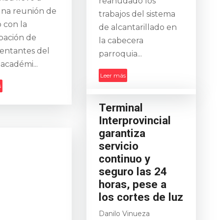
reanudado los
una reunión de
trabajos del sistema
o con la
de alcantarillado en
ipación de
la cabecera
entantes del
parroquia...
 académi...
Leer más
s
Terminal
Interprovincial
garantiza
servicio
continuo y
seguro las 24
horas, pese a
los cortes de luz
Danilo Vinueza