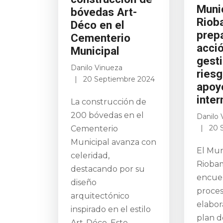
Muni
bóvedas Art-
Riob
Déco en el
prep
Cementerio
acci
Municipal
gest
Danilo Vinueza
ries
20 Septiembre 2024
apoy
inter
La construcción de
200 bóvedas en el
Danilo 
20 
Cementerio
Municipal avanza con
El Mun
celeridad,
Rioba
destacando por su
encue
diseño
proce
arquitectónico
elabor
inspirado en el estilo
plan d
Art-Déco. Este